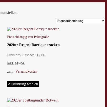
menstellen.
Preis abhängig von Paketgröße
2020er Regent Barrique trocken
Preis pro Flasche: 11,00€
inkl. MwSt.
zzgl.
Versandkosten
Dieses
Produkt
Ausführung wählen
weist
mehrere
Varianten
auf.
Die