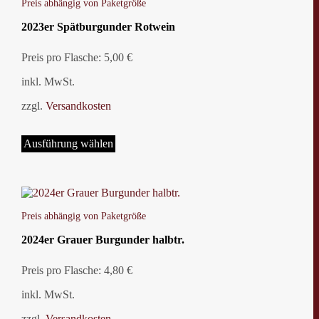
Preis abhängig von Paketgröße
Optionen
können
2023er Spätburgunder Rotwein
auf
der
Preis pro Flasche: 5,00 €
Produktseite
gewählt
inkl. MwSt.
werden
zzgl.
Versandkosten
Dieses
Produkt
Ausführung wählen
weist
mehrere
Varianten
auf.
Die
Preis abhängig von Paketgröße
Optionen
können
2024er Grauer Burgunder halbtr.
auf
der
Preis pro Flasche: 4,80 €
Produktseite
gewählt
inkl. MwSt.
werden
zzgl.
Versandkosten