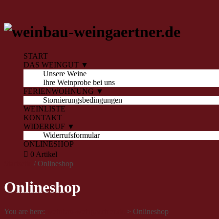
START
DAS WEINGUT ▼
Unsere Weine
Ihre Weinprobe bei uns
FERIENWOHNUNG ▼
Stornierungsbedingungen
WEINLISTE
KONTAKT
WIDERRUF ▼
Widerrufsformular
ONLINESHOP
0 Artikel
Startseite
/ Onlineshop
Onlineshop
You are here:
weinbau-weingaertner.de
>
Onlineshop