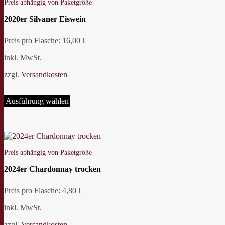
Preis abhängig von Paketgröße
Optionen
können
2020er Silvaner Eiswein
auf
der
Preis pro Flasche: 16,00 €
Produktseite
gewählt
inkl. MwSt.
werden
zzgl.
Versandkosten
Dieses
Produkt
Ausführung wählen
weist
mehrere
Varianten
auf.
Die
Preis abhängig von Paketgröße
Optionen
können
2024er Chardonnay trocken
auf
der
Preis pro Flasche: 4,80 €
Produktseite
gewählt
inkl. MwSt.
werden
zzgl.
Versandkosten