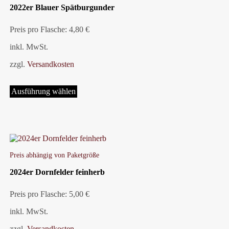
Optionen
2022er Blauer Spätburgunder
können
auf
Preis pro Flasche: 4,80 €
der
Produktseite
inkl. MwSt.
gewählt
werden
zzgl.
Versandkosten
Dieses
Produkt
Ausführung wählen
weist
mehrere
Varianten
auf.
Die
Optionen
können
Preis abhängig von Paketgröße
auf
2024er Dornfelder feinherb
der
Produktseite
gewählt
Preis pro Flasche: 5,00 €
werden
inkl. MwSt.
zzgl.
Versandkosten