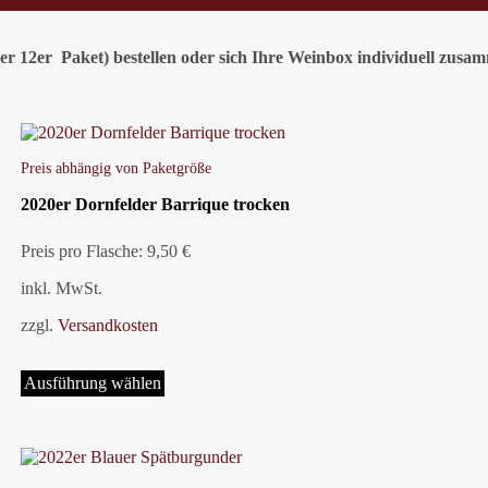
der 12er Paket)
bestellen oder
sich Ihre Weinbox individuell zusam
Preis abhängig von Paketgröße
2020er Dornfelder Barrique trocken
Preis pro Flasche: 9,50 €
inkl. MwSt.
zzgl.
Versandkosten
Dieses
Produkt
Ausführung wählen
weist
mehrere
Varianten
auf.
Die