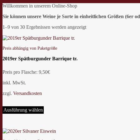
Willkommen in unserem Online-Shop
Sie können unsere Weine je Sorte in einheitlichen Größen (6er o
1–9 von 30 Ergebnissen werden angezeigt
Preis abhängig von Paketgröße
2019er Spätburgunder Barrique tr.
Preis pro Flasche: 9,50€
inkl. MwSt.
zzgl.
Versandkosten
Dieses
Produkt
Ausführung wählen
weist
mehrere
Varianten
auf.
Die