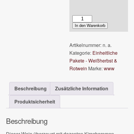
2023er
Spätburgunder
In den Warenkorb
Rotwein
Menge
Artikelnummer:
n. a.
Kategorie:
Einheitliche
Pakete - Weißherbst &
Rotwein
Marke:
www
Beschreibung
Zusätzliche Information
Produktsicherheit
Beschreibung
Dieser Wein überzeugt mit dezenten Kirscharomen,