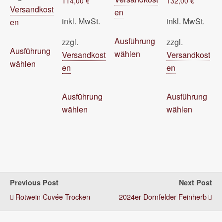
114,00
€
132,00
€
Versandkost
en
inkl. MwSt.
inkl. MwSt.
en
Dieses
Ausführung
zzgl.
zzgl.
Dieses
Produkt
Ausführung
wählen
Versandkost
Versandkost
Produkt
weist
wählen
en
en
weist
mehrere
mehrere
Varianten
Dieses
Di
Varianten
Ausführung
Ausführung
auf.
Produkt
Pr
auf.
wählen
wählen
Die
weist
wei
Die
Optionen
mehrere
me
Optionen
können
Varianten
Var
können
auf
auf.
auf
auf
der
Die
Di
der
Produktseite
Optionen
Op
Previous Post
Next Post
Produktseite
gewählt
können
kö
Rotwein Cuvée Trocken
2024er Dornfelder Feinherb
gewählt
werden
auf
auf
werden
der
de