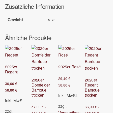
Zusätzliche Information
Gewicht
n. a.
Ähnliche Produkte
2025er
2025er Rosé
Regent
29,40
€
-
2020er
2020er
30,00
€
-
Dornfelder
Regent
58,80
€
Barrique
Barrique
58,80
€
trocken
trocken
inkl. MwSt.
inkl. MwSt.
zzgl.
57,00
€
-
66,00
€
-
zzgl.
Versandkost