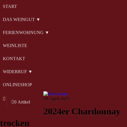
START
DAS WEINGUT ▼
FERIENWOHNUNG ▼
WEINLISTE
KONTAKT
WIDERRUF ▼
ONLINESHOP
20. April 2025
0 Artikel
2024er Chardonnay
trocken