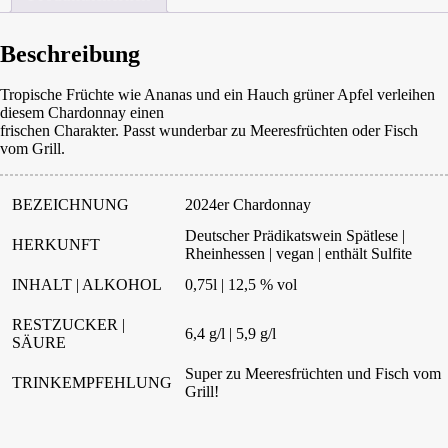
Beschreibung
Tropische Früchte wie Ananas und ein Hauch grüner Apfel verleihen
diesem Chardonnay einen
frischen Charakter. Passt wunderbar zu Meeresfrüchten oder Fisch
vom Grill.
BEZEICHNUNG
2024er Chardonnay
Deutscher Prädikatswein Spätlese |
HERKUNFT
Rheinhessen | vegan | enthält Sulfite
INHALT | ALKOHOL
0,75l | 12,5 % vol
RESTZUCKER |
6,4 g/l | 5,9 g/l
SÄURE
Super zu Meeresfrüchten und Fisch vom
TRINKEMPFEHLUNG
Grill!