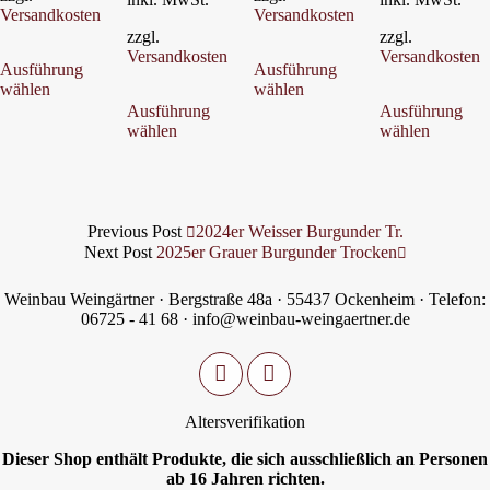
Versandkosten
Versandkosten
zzgl.
zzgl.
Dieses
Dieses
Versandkosten
Versandkosten
Ausführung
Ausführung
Produkt
Produkt
wählen
wählen
weist
weist
Dieses
mehrere
mehrere
Ausführung
Ausführung
Produkt
Varianten
Varianten
wählen
wählen
weist
auf.
auf.
mehrere
Die
Die
Varianten
Optionen
Optionen
auf.
können
können
Die
auf
auf
Optionen
Previous Post
2024er Weisser Burgunder Tr.
der
der
können
Next Post
2025er Grauer Burgunder Trocken
Produktseite
Produktseite
auf
gewählt
gewählt
der
Weinbau Weingärtner · Bergstraße 48a · 55437 Ockenheim · Telefon:
werden
werden
Produktseite
06725 - 41 68 · info@weinbau-weingaertner.de
gewählt
werden
Altersverifikation
Dieser Shop enthält Produkte, die sich ausschließlich an Personen
ab 16 Jahren richten.