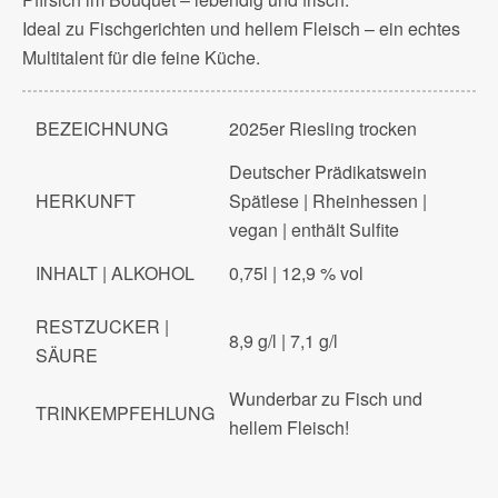
Ideal zu Fischgerichten und hellem Fleisch – ein echtes
Multitalent für die feine Küche.
BEZEICHNUNG
2025er Riesling trocken
Deutscher Prädikatswein
HERKUNFT
Spätlese | Rheinhessen |
vegan | enthält Sulfite
INHALT | ALKOHOL
0,75l | 12,9 % vol
RESTZUCKER |
8,9 g/l | 7,1 g/l
SÄURE
Wunderbar zu Fisch und
TRINKEMPFEHLUNG
hellem Fleisch!