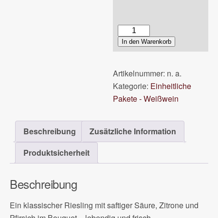
2025er
Riesling
In den Warenkorb
trocken
Menge
Artikelnummer:
n. a.
Kategorie:
Einheitliche
Pakete - Weißwein
Beschreibung
Zusätzliche Information
Produktsicherheit
Beschreibung
Ein klassischer Riesling mit saftiger Säure, Zitrone und
Pfirsich im Bouquet – lebendig und frisch.