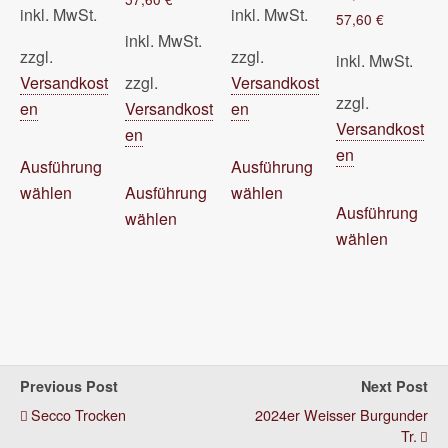
inkl. MwSt.
inkl. MwSt.
57,60
€
inkl. MwSt.
zzgl.
zzgl.
inkl. MwSt.
Versandkost
zzgl.
Versandkost
zzgl.
en
Versandkost
en
Versandkost
en
Dieses
Dieses
en
Ausführung
Ausführung
Produkt
Dieses
Produkt
wählen
Ausführung
wählen
Di
weist
Produkt
weist
Ausführung
wählen
Pr
mehrere
weist
mehrere
wählen
wei
Varianten
mehrere
Varianten
me
auf.
Varianten
auf.
Var
Die
auf.
Die
auf
Optionen
Die
Optionen
Di
können
Optionen
können
Op
auf
können
auf
Previous Post
Next Post
kö
der
auf
der
Secco Trocken
2024er Weisser Burgunder
auf
Produktseite
der
Produktseite
Tr.